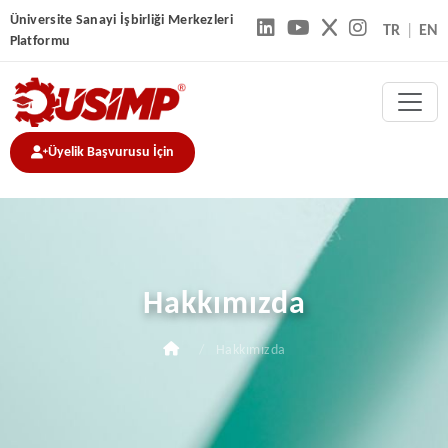
Üniversite Sanayi İşbirliği Merkezleri
TR
|
EN
Platformu
Üyelik Başvurusu İçin
Hakkımızda
/
Hakkımızda